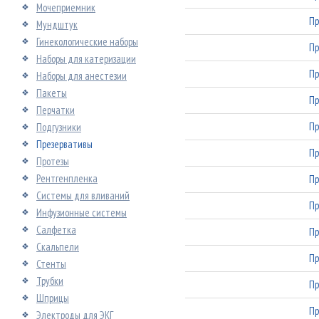
Мочеприемник
Пр
Мундштук
Гинекологические наборы
Пр
Наборы для катеризации
Пр
Наборы для анестезии
Пакеты
Пр
Перчатки
Пр
Подгузники
Презервативы
Пр
Протезы
Рентгенпленка
Пр
Системы для вливаний
Пр
Инфузионные системы
Салфетка
Пр
Скальпели
Пр
Стенты
Трубки
Пр
Шприцы
Пр
Электроды для ЭКГ