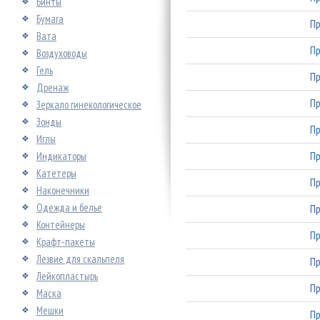
Бинты
Бумага
Пр
Вата
Пр
Воздуховоды
Гель
Пр
Дренаж
Пр
Зеркало гинекологическое
Зонды
Пр
Иглы
Индикаторы
Пр
Катетеры
Пр
Наконечники
Одежда и белье
Пр
Контейнеры
Пр
Крафт-пакеты
Лезвие для скальпеля
Пр
Лейкопластырь
Пр
Маска
Мешки
Пр