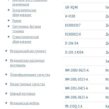
реанимация
GIF-XQ40
Га
Эндоскопическое
оборудование
H-V100
Де
Разное
К10001017
Де
Оргтехника, бытовая
техника
К10000124
Де
Стоматологическое
оборудование
D-206-04
Ди
Медицинский инструмент
D-201-14304
Ди
Медицинские расходные
Зо
материалы
NM-200U-0625-A
Иг
Дезинфицирующие средства
NM-200L-0525-A
Иг
Лекарственные средства
NM-201L-0423-A
Иг
Шовный материал
NM-200L-0623-A
Иг
Медицинская мебель
PR-110Q-1.A
Ка