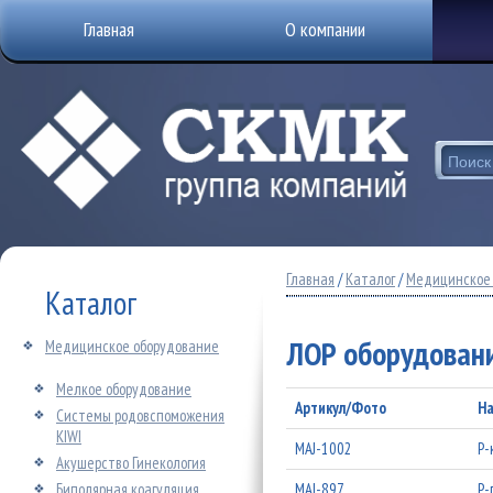
Главная
О компании
Главная
/
Каталог
/
Медицинское 
Каталог
ЛОР оборудован
Медицинское оборудование
Мелкое оборудование
Артикул/Фото
На
Системы родовспоможения
KIWI
MAJ-1002
P-
Акушерство Гинекология
Биполярная коагуляция
MAJ-897
P-