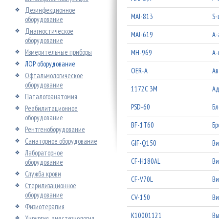
Дезинфекционное
MAJ-813
S-
оборудование
Диагностическое
MAJ-619
А-
оборудование
Измерительные приборы
MH-969
А-
ЛОР оборудование
OER-A
Ав
Офтальмологическое
оборудование
1172C 3М
Ад
Паталогоанатомия
PSD-60
Бл
Реабилитационное
оборудование
BF-1Т60
Бр
Рентгеноборудование
Санаторное оборудование
GIF-Q150
Ви
Лабораторное
CF-H180AL
Ви
оборудование
Служба крови
CF-V70L
Ви
Стерилизационное
оборудование
CV-150
Ви
Физиотерапия
K10001121
Вы
Хирургия, анестезиология,