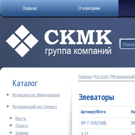
Главная
О компании
Главная
/
Каталог
/
Медицинский
Каталог
Элеваторы
Медицинское оборудование
Медицинский инструмент
Артикул/Фото
На
Винты
ОР-7-326(7/68)
ЭЛ
Долото
Зажимы
Э-22
Эл