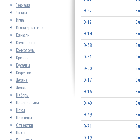
Зеркала
Э-52
Эл
Зонды
Игла
Э-12
Эл
Иглодержатели
Э-14
Эл
Канюли
Комплекты
Э-38
Эл
Конхотомы
Э-51
Эл
Крючки
Кусачки
Э-50
Эл
Кюретки
Э-17
Эл
Лезвие
Ложки
Э-16
Эл
Наборы
Наконечники
Э-40
Эл
Ножи
Э-39
Эл
Ножницы
Отвертки
Э-21
Эл
Пилы
Э-19
Эл