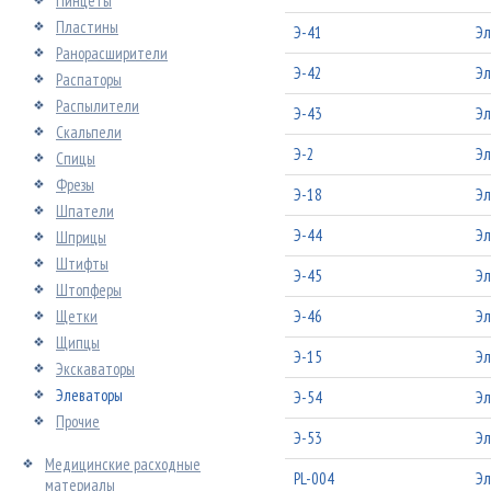
Пинцеты
Пластины
Э-41
Эл
Ранорасширители
Э-42
Эл
Распаторы
Распылители
Э-43
Эл
Скальпели
Э-2
Эл
Спицы
Фрезы
Э-18
Эл
Шпатели
Э-44
Эл
Шприцы
Штифты
Э-45
Эл
Штопферы
Щетки
Э-46
Эл
Щипцы
Э-15
Эл
Экскаваторы
Элеваторы
Э-54
Эл
Прочие
Э-53
Эл
Медицинские расходные
PL-004
Эл
материалы