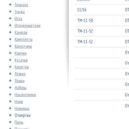
Зеркала
11/16
ОТ
Зонды
Игла
ТМ-11-50
ОТ
Иглодержатели
ТМ-11-52
ОТ
Канюли
Комплекты
ТМ-11-52
ОТ
Конхотомы
От
Крючки
Кусачки
От
Кюретки
От
Лезвие
Ложки
От
Наборы
Наконечники
От
Ножи
От
Ножницы
Отвертки
Пилы