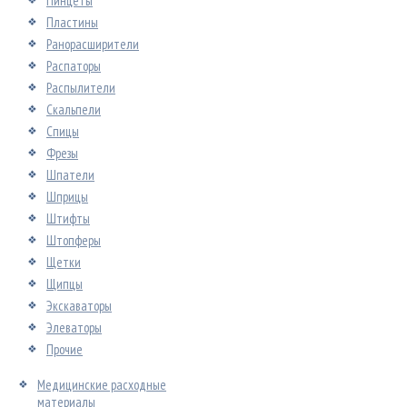
Пинцеты
Пластины
Ранорасширители
Распаторы
Распылители
Скальпели
Спицы
Фрезы
Шпатели
Шприцы
Штифты
Штопферы
Щетки
Щипцы
Экскаваторы
Элеваторы
Прочие
Медицинские расходные
материалы