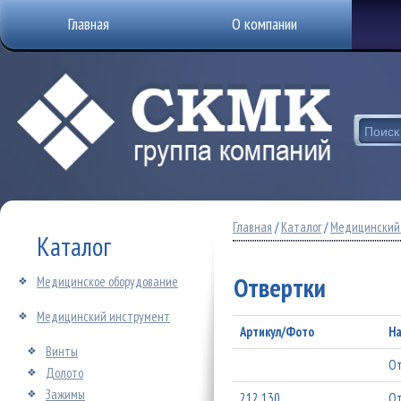
Главная
О компании
Главная
/
Каталог
/
Медицинский
Каталог
Отвертки
Медицинское оборудование
Медицинский инструмент
Артикул/Фото
На
Винты
От
Долото
Зажимы
212.130
От