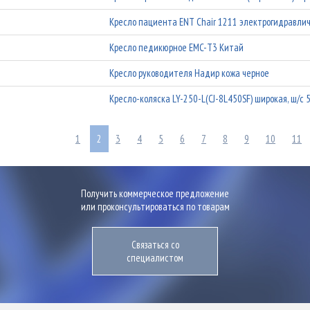
Кресло пациента ENT Chair 1211 электрогидравли
Кресло педикюрное EMC-T3 Китай
Кресло руководителя Надир кожа черное
Кресло-коляска LY-250-L(CJ-8L450SF) широкая, ш/с 
1
2
3
4
5
6
7
8
9
10
11
Получить коммерческое предложение
или проконсультироваться по товарам
Связаться со
специалистом