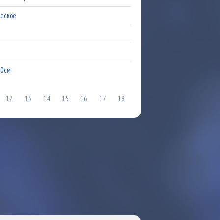
ческое
50см
12
13
14
15
16
17
18