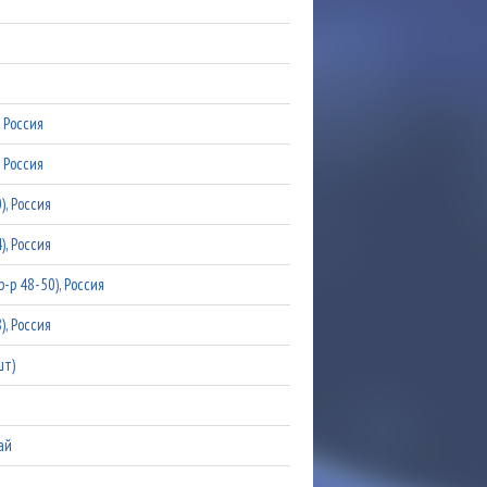
й
й
, Россия
, Россия
), Россия
), Россия
-р 48-50), Россия
), Россия
шт)
ай