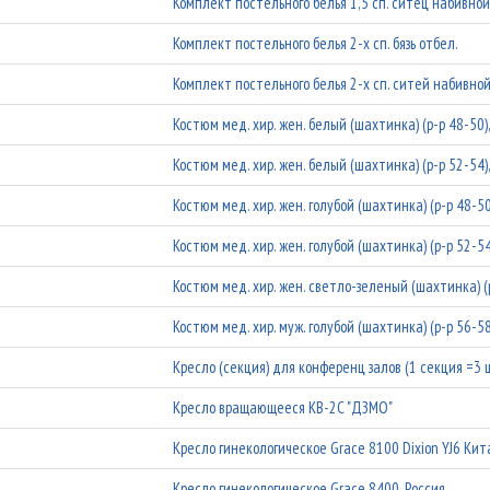
Комплект постельного белья 1,5 сп. ситец набивно
Комплект постельного белья 2-х сп. бязь отбел.
Комплект постельного белья 2-х сп. ситей набивно
Костюм мед. хир. жен. белый (шахтинка) (р-р 48-50)
Костюм мед. хир. жен. белый (шахтинка) (р-р 52-54)
Костюм мед. хир. жен. голубой (шахтинка) (р-р 48-50
Костюм мед. хир. жен. голубой (шахтинка) (р-р 52-54
Костюм мед. хир. жен. светло-зеленый (шахтинка) (р
Костюм мед. хир. муж. голубой (шахтинка) (р-р 56-58
Кресло (секция) для конференц залов (1 секция =3 
Кресло вращающееся КВ-2С "ДЗМО"
Кресло гинекологическое Grace 8100 Dixion YJ6 Кит
Кресло гинекологическое Grace 8400, Россия