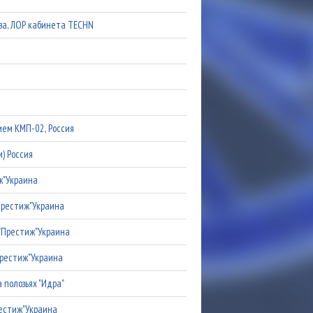
иза, ЛОР кабинета TECHN
ем КМП-02, Россия
) Россия
ж"Украина
"Престиж"Украина
 "Престиж"Украина
Престиж"Украина
 полозьях "Идра"
рестиж"Украина